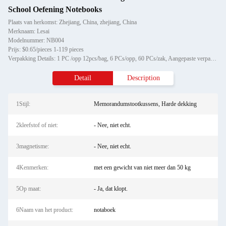
School Oefening Notebooks
Plaats van herkomst: Zhejiang, China, zhejiang, China
Merknaam: Lesai
Modelnummer: NB004
Prijs: $0.65/pieces 1-119 pieces
Verpakking Details: 1 PC /opp 12pcs/bag, 6 PCs/opp, 60 PCs/zak, Aangepaste verpakking
Detail
Description
1Stijl:
Memorandumstootkussens, Harde dekking
2kleefstof of niet:
- Nee, niet echt.
3magnetisme:
- Nee, niet echt.
4Kenmerken:
met een gewicht van niet meer dan 50 kg
5Op maat:
- Ja, dat klopt.
6Naam van het product:
notaboek