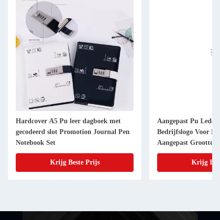
Hardcover A5 Pu leer dagboek met
Aangepast Pu Leder
gecodeerd slot Promotion Journal Pen
Bedrijfslogo Voor Be
Notebook Set
Aangepast Grootte
Krijg Beste Prijs
Krijg Bes