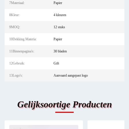
7Materiaal:
Papier
8Kleur:
4 kleuren
9MOQ:
12 stuks
10Dekking Materia:
Papier
11Binnenpagina's:
30 bladen
12Gebruik:
Gift
13Logo's:
Aanvaard aangepast logo
Gelijksoortige Producten