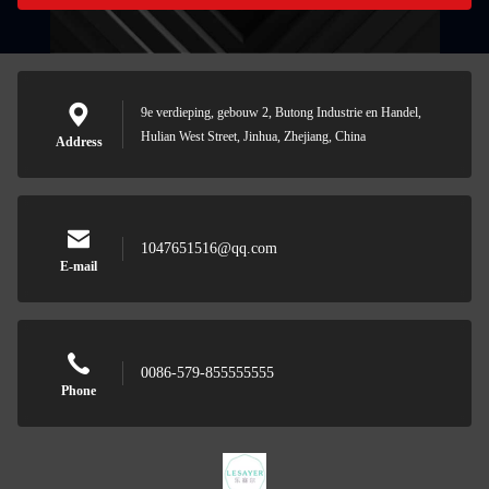
9e verdieping, gebouw 2, Butong Industrie en Handel,
Hulian West Street, Jinhua, Zhejiang, China
Address
1047651516@qq.com
E-mail
0086-579-855555555
Phone