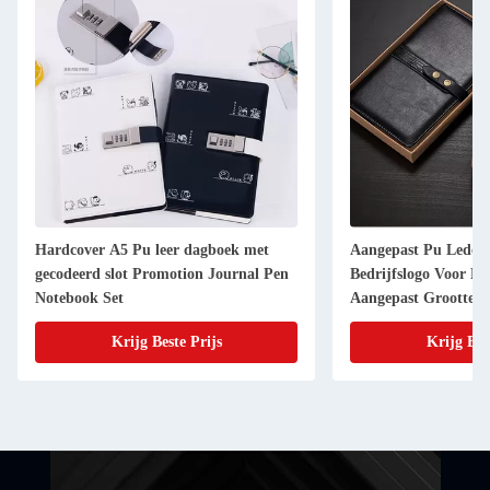
Hardcover A5 Pu leer dagboek met
Aangepast Pu Leder
gecodeerd slot Promotion Journal Pen
Bedrijfslogo Voor Be
Notebook Set
Aangepast Grootte
Krijg Beste Prijs
Krijg Bes