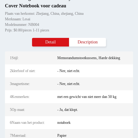
Cover Notebook voor cadeau
Plaats van herkomst: Zhejiang, China, zhejiang, China
Merknaam: Lesai
Modelnummer: NB004
Prijs: $0.80/pieces 1-11 pieces
Detail
Description
1Stijl:
Memorandumstootkussens, Harde dekking
2kleefstof of niet:
- Nee, niet echt.
3magnetisme:
- Nee, niet echt.
4Kenmerken:
met een gewicht van niet meer dan 50 kg
5Op maat:
- Ja, dat klopt.
6Naam van het product:
notaboek
7Materiaal:
Papier