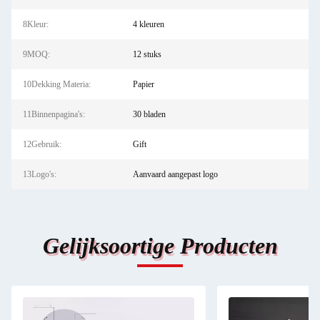
8Kleur:
4 kleuren
9MOQ:
12 stuks
10Dekking Materia:
Papier
11Binnenpagina's:
30 bladen
12Gebruik:
Gift
13Logo's:
Aanvaard aangepast logo
Gelijksoortige Producten