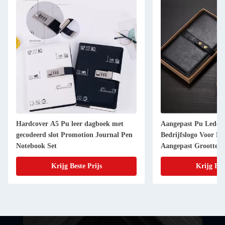
Hardcover A5 Pu leer dagboek met
Aangepast Pu Leder
gecodeerd slot Promotion Journal Pen
Bedrijfslogo Voor Be
Notebook Set
Aangepast Grootte
Krijg Beste Prijs
Krijg Bes