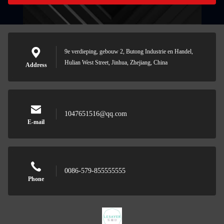
9e verdieping, gebouw 2, Butong Industrie en Handel,
Hulian West Street, Jinhua, Zhejiang, China
Address
1047651516@qq.com
E-mail
0086-579-855555555
Phone