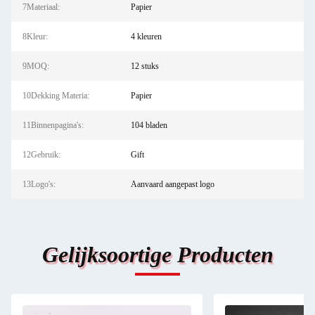
7Materiaal:
Papier
8Kleur:
4 kleuren
9MOQ:
12 stuks
10Dekking Materia:
Papier
11Binnenpagina's:
104 bladen
12Gebruik:
Gift
13Logo's:
Aanvaard aangepast logo
Gelijksoortige Producten