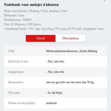
Notebook voor meisjes 4 kleuren
Plaats van herkomst: Zhejiang, China, zhejiang, China
Merknaam: Lesai
Modelnummer: NB004
Prijs: $1.99/pieces 1-999 pieces
Verpakking Details: 1 PC /opp 12pcs/bag, 6 PCs/opp, 60 PCs/zak, Aangepaste verpakking
Detail
Description
1Stijl:
Memorandumstootkussens, Zachte dekking
2kleefstof of niet:
- Nee, niet echt.
3magnetisme:
- Nee, niet echt.
4Kenmerken:
met een gewicht van niet meer dan 50 kg
5Op maat:
- Ja, dat klopt.
6Naam van het product:
notaboek