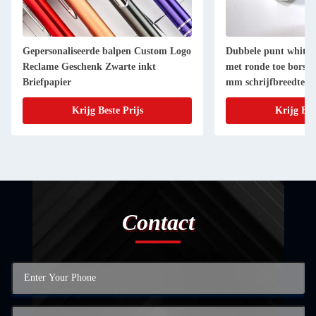
Gepersonaliseerde balpen Custom Logo
Dubbele punt white
Reclame Geschenk Zwarte inkt
met ronde toe borstel
Briefpapier
mm schrijfbreedte
Krijg Beste Prijs
Krijg Bes
Contact