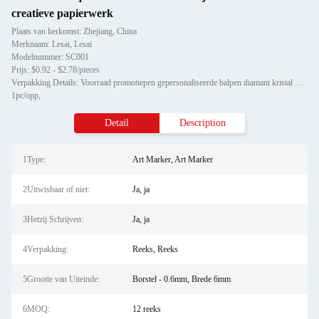
creatieve papierwerk
Plaats van herkomst: Zhejiang, China
Merknaam: Lesai, Lesai
Modelnummer: SC001
Prijs: $0.92 - $2.78/pieces
Verpakking Details: Voorraad promotiepen gepersonaliseerde balpen diamant kristal metaal balpen voor cadeau
1pc/opp,
Detail
Description
1Type:
Art Marker, Art Marker
2Uitwisbaar of niet:
Ja, ja
3Hetzij Schrijven:
Ja, ja
4Verpakking:
Reeks, Reeks
5Grootte van Uiteinde:
Borstel - 0.6mm, Brede 6mm
6MOQ:
12 reeks