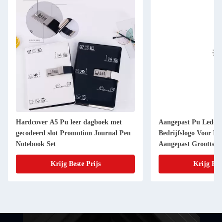
Hardcover A5 Pu leer dagboek met
Aangepast Pu Leder
gecodeerd slot Promotion Journal Pen
Bedrijfslogo Voor Be
Notebook Set
Aangepast Grootte
Krijg Beste Prijs
Krijg Bes