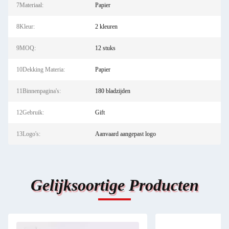
7Materiaal:
Papier
8Kleur:
2 kleuren
9MOQ:
12 stuks
10Dekking Materia:
Papier
11Binnenpagina's:
180 bladzijden
12Gebruik:
Gift
13Logo's:
Aanvaard aangepast logo
Gelijksoortige Producten