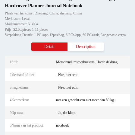
Hardcover Planner Journal Notebook
Plaats van herkomst: Zhejiang, China, zhejiang, China
Merknaam: Lesai
Modelnummer: NB004
Prijs: $2.60/pieces 1-11 pieces
Verpakking Details: 1 PC /opp 12pcs/bag, 6 PCs/opp, 60 PCs/zak, Aangepaste verpakking
Detail
Description
1Stijl:
Memorandumstootkussens, Harde dekking
2kleefstof of niet:
- Nee, niet echt.
3magnetisme:
- Nee, niet echt.
4Kenmerken:
met een gewicht van niet meer dan 50 kg
5Op maat:
- Ja, dat klopt.
6Naam van het product:
notaboek