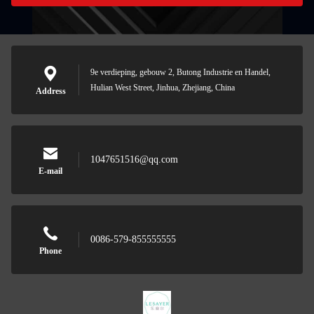
9e verdieping, gebouw 2, Butong Industrie en Handel,
Hulian West Street, Jinhua, Zhejiang, China
Address
1047651516@qq.com
E-mail
0086-579-855555555
Phone