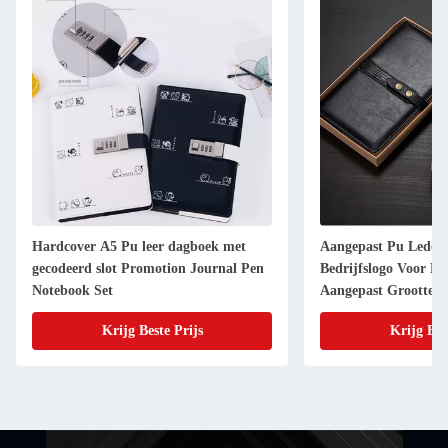
Hardcover A5 Pu leer dagboek met
Aangepast Pu Leder
gecodeerd slot Promotion Journal Pen
Bedrijfslogo Voor Be
Notebook Set
Aangepast Grootte
Krijg Beste Prijs
Krijg Bes