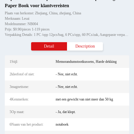
Paper Book voor klantvereisten
Plaats van herkomst: Zhejiang, China, zhejiang, China
Merknaam: Lesai
Modelnummer: NB004
Prijs: $9.90/pieces 1-119 pieces
Verpakking Details: 1 PC /opp 12pcs/bag, 6 PCs/opp, 60 PCs/zak, Aangepaste verpakking
Detail
Description
1Stijl:
Memorandumstootkussens, Harde dekking
2kleefstof of niet:
- Nee, niet echt.
3magnetisme:
- Nee, niet echt.
4Kenmerken:
met een gewicht van niet meer dan 50 kg
5Op maat:
- Ja, dat klopt.
6Naam van het product:
notaboek