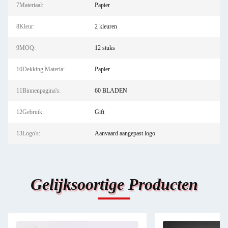
7Materiaal:
Papier
8Kleur:
2 kleuren
9MOQ:
12 stuks
10Dekking Materia:
Papier
11Binnenpagina's:
60 BLADEN
12Gebruik:
Gift
13Logo's:
Aanvaard aangepast logo
Gelijksoortige Producten