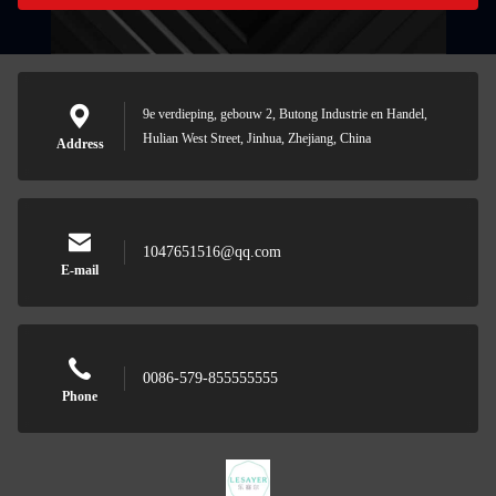
9e verdieping, gebouw 2, Butong Industrie en Handel,
Hulian West Street, Jinhua, Zhejiang, China
Address
1047651516@qq.com
E-mail
0086-579-855555555
Phone