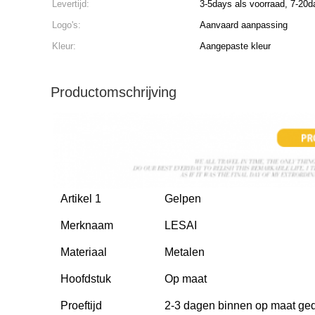
Levertijd:
3-5days als voorraad, 7-20d
Logo's:
Aanvaard aanpassing
Kleur:
Aangepaste kleur
Productomschrijving
Artikel 1
Gelpen
Merknaam
LESAI
Materiaal
Metalen
Hoofdstuk
Op maat
Proeftijd
2-3 dagen binnen op maat ged