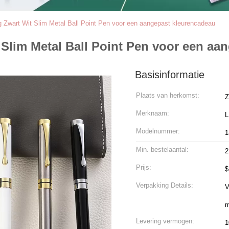
g Zwart Wit Slim Metal Ball Point Pen voor een aangepast kleurencadeau
Slim Metal Ball Point Pen voor een aa
Basisinformatie
Plaats van herkomst:
Z
Merknaam:
L
Modelnummer:
1
Min. bestelaantal:
2
Prijs:
$
Verpakking Details:
V
m
Levering vermogen:
1