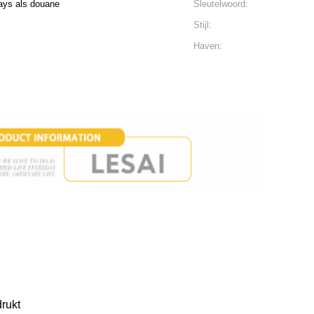
ays als douane
Sleutelwoord:
Stijl:
Haven:
rukt