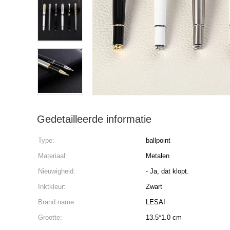
Gedetailleerde informatie
Type:
ballpoint
Materiaal:
Metalen
Nieuwigheid:
- Ja, dat klopt.
Inktkleur:
Zwart
Brand name:
LESAI
Grootte:
13.5*1.0 cm