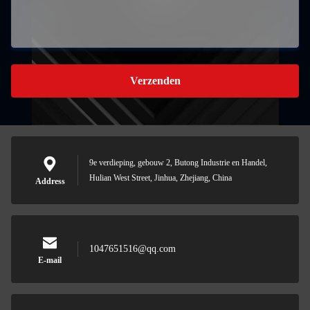
Verzenden
9e verdieping, gebouw 2, Butong Industrie en Handel,
Hulian West Street, Jinhua, Zhejiang, China
Address
1047651516@qq.com
E-mail