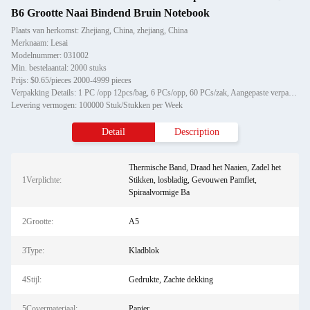
B6 Grootte Naai Bindend Bruin Notebook
Plaats van herkomst: Zhejiang, China, zhejiang, China
Merknaam: Lesai
Modelnummer: 031002
Min. bestelaantal: 2000 stuks
Prijs: $0.65/pieces 2000-4999 pieces
Verpakking Details: 1 PC /opp 12pcs/bag, 6 PCs/opp, 60 PCs/zak, Aangepaste verpakking
Levering vermogen: 100000 Stuk/Stukken per Week
Detail
Description
Thermische Band, Draad het Naaien, Zadel het
1Verplichte:
Stikken, losbladig, Gevouwen Pamflet,
Spiraalvormige Ba
2Grootte:
A5
3Type:
Kladblok
4Stijl:
Gedrukte, Zachte dekking
5Covermateriaal:
Papier