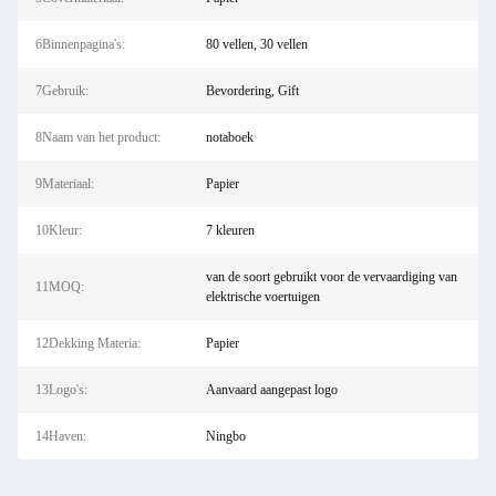
6Binnenpagina's:
80 vellen, 30 vellen
7Gebruik:
Bevordering, Gift
8Naam van het product:
notaboek
9Materiaal:
Papier
10Kleur:
7 kleuren
van de soort gebruikt voor de vervaardiging van
11MOQ:
elektrische voertuigen
12Dekking Materia:
Papier
13Logo's:
Aanvaard aangepast logo
14Haven:
Ningbo