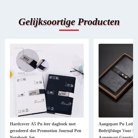
Gelijksoortige Producten
met
Aangepast Pu Lederen Notebook Met
Gepersonal
al Pen
Bedrijfslogo Voor Bedrijven B5 /
afgedrukt o
Aangepast Grootte
bladen