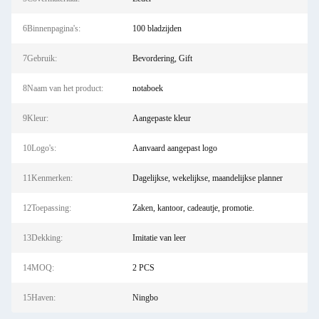
6Binnenpagina's:
100 bladzijden
7Gebruik:
Bevordering, Gift
8Naam van het product:
notaboek
9Kleur:
Aangepaste kleur
10Logo's:
Aanvaard aangepast logo
11Kenmerken:
Dagelijkse, wekelijkse, maandelijkse planner
12Toepassing:
Zaken, kantoor, cadeautje, promotie.
13Dekking:
Imitatie van leer
14MOQ:
2 PCS
15Haven:
Ningbo