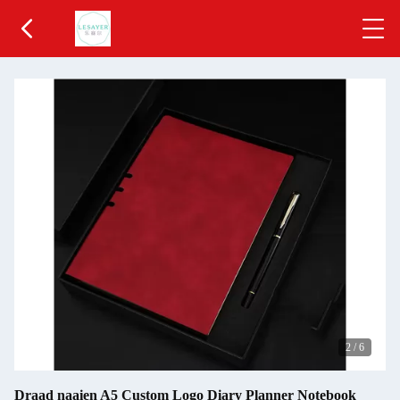
3
/
6
Draad naaien A5 Custom Logo Diary Planner Notebook