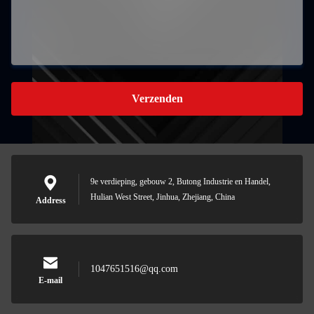
Verzenden
9e verdieping, gebouw 2, Butong Industrie en Handel,
Hulian West Street, Jinhua, Zhejiang, China
Address
1047651516@qq.com
E-mail