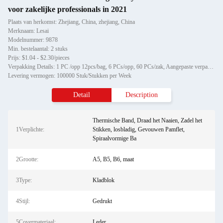
voor zakelijke professionals in 2021
Plaats van herkomst: Zhejiang, China, zhejiang, China
Merknaam: Lesai
Modelnummer: 9878
Min. bestelaantal: 2 stuks
Prijs: $1.04 - $2.30/pieces
Verpakking Details: 1 PC /opp 12pcs/bag, 6 PCs/opp, 60 PCs/zak, Aangepaste verpakking
Levering vermogen: 100000 Stuk/Stukken per Week
Detail
Description
Thermische Band, Draad het Naaien, Zadel het
1Verplichte:
Stikken, losbladig, Gevouwen Pamflet,
Spiraalvormige Ba
2Grootte:
A5, B5, B6, maat
3Type:
Kladblok
4Stijl:
Gedrukt
5Covermateriaal:
Leder