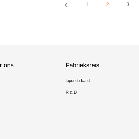
1
2
3
r ons
Fabrieksreis
lopende band
R & D