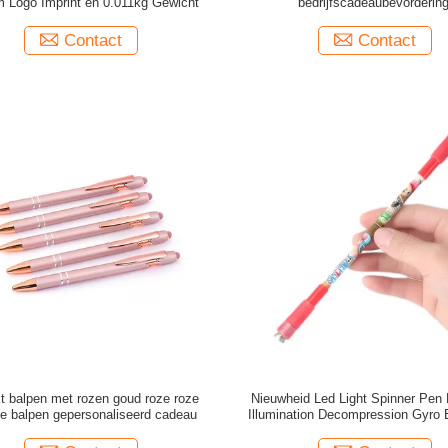
 Logo Imprint en 0.011kg Gewicht
bedrijfscadeaubevorderin
Contact
Contact
kt balpen met rozen goud roze roze
Nieuwheid Led Light Spinner Pen F
e balpen gepersonaliseerd cadeau
Illumination Decompression Gyro
Ballpoint Pen